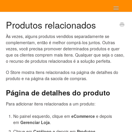
Dúvidas Frequentes
Toggle
Navigatio
Editor de Site We Do Logos
Produtos relacionados
Contato
Às vezes, alguns produtos vendidos separadamente se
complementam, então é melhor comprá-los juntos. Outras
vezes, você precisa promover determinados produtos e quer
que os clientes comprem mais itens. Qualquer que seja o caso,
o recurso de produtos relacionados é a solução perfeita.
O Store mostra itens relacionados na página de detalhes do
produto e na página da sacola de compras.
Página de detalhes do produto
Para adicionar itens relacionados a um produto:
No painel esquerdo, clique em
eCommerce
e depois
em
Gerenciar Loja
.
Clique em
Catálogo
e depois em
Produtos
.